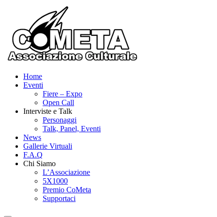
Vai
al
contenuto
Home
Eventi
Fiere – Expo
Open Call
Interviste e Talk
Personaggi
Talk, Panel, Eventi
News
Gallerie Virtuali
F.A.Q
Chi Siamo
L’Associazione
5X1000
Premio CoMeta
Supportaci