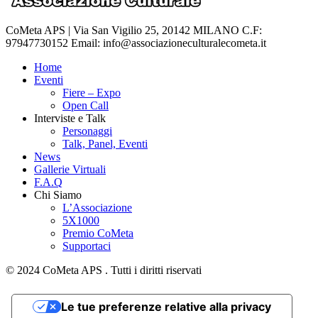
CoMeta APS | Via San Vigilio 25, 20142 MILANO C.F:
97947730152 Email: info@associazioneculturalecometa.it
Home
Eventi
Fiere – Expo
Open Call
Interviste e Talk
Personaggi
Talk, Panel, Eventi
News
Gallerie Virtuali
F.A.Q
Chi Siamo
L’Associazione
5X1000
Premio CoMeta
Supportaci
© 2024 CoMeta APS . Tutti i diritti riservati
Le tue preferenze relative alla privacy