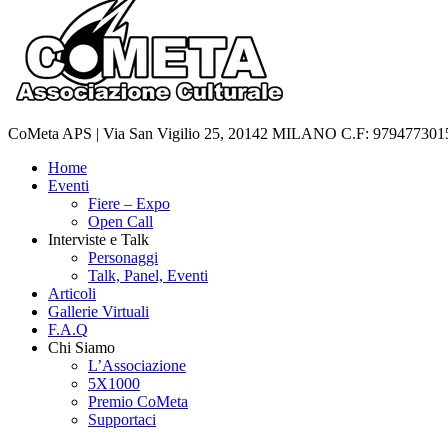
CoMeta APS | Via San Vigilio 25, 20142 MILANO C.F: 97947730152 
Home
Eventi
Fiere – Expo
Open Call
Interviste e Talk
Personaggi
Talk, Panel, Eventi
Articoli
Gallerie Virtuali
F.A.Q
Chi Siamo
L’Associazione
5X1000
Premio CoMeta
Supportaci