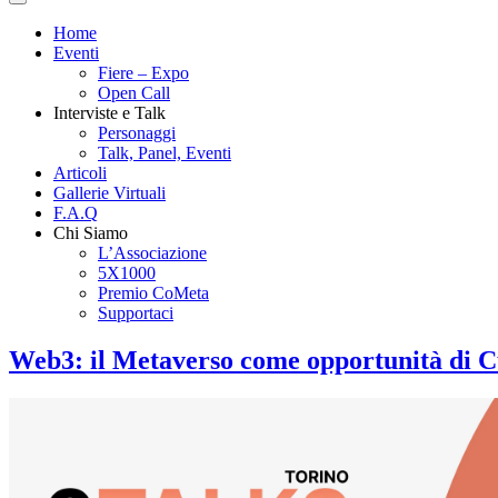
Home
Eventi
Fiere – Expo
Open Call
Interviste e Talk
Personaggi
Talk, Panel, Eventi
Articoli
Gallerie Virtuali
F.A.Q
Chi Siamo
L’Associazione
5X1000
Premio CoMeta
Supportaci
Web3: il Metaverso come opportunità di