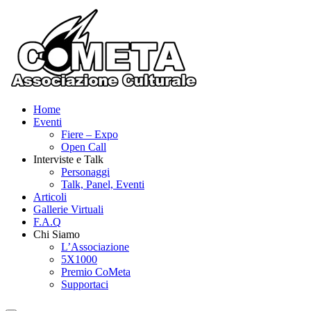
Vai
al
contenuto
Home
Eventi
Fiere – Expo
Open Call
Interviste e Talk
Personaggi
Talk, Panel, Eventi
Articoli
Gallerie Virtuali
F.A.Q
Chi Siamo
L’Associazione
5X1000
Premio CoMeta
Supportaci