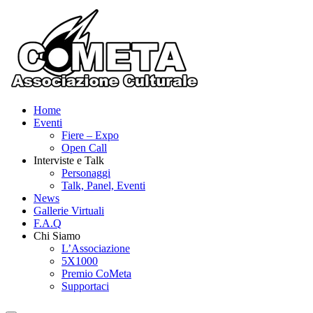
Vai
al
contenuto
Home
Eventi
Fiere – Expo
Open Call
Interviste e Talk
Personaggi
Talk, Panel, Eventi
News
Gallerie Virtuali
F.A.Q
Chi Siamo
L’Associazione
5X1000
Premio CoMeta
Supportaci